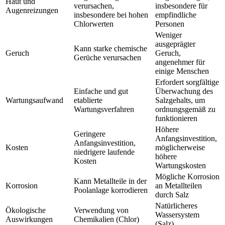
Haut und
verursachen,
insbesondere für
Augenreizungen
insbesondere bei hohen
empfindliche
Chlorwerten
Personen
Weniger
ausgeprägter
Kann starke chemische
Geruch
Geruch,
Gerüche verursachen
angenehmer für
einige Menschen
Erfordert sorgfältige
Einfache und gut
Überwachung des
Wartungsaufwand
etablierte
Salzgehalts, um
Wartungsverfahren
ordnungsgemäß zu
funktionieren
Höhere
Geringere
Anfangsinvestition,
Anfangsinvestition,
Kosten
möglicherweise
niedrigere laufende
höhere
Kosten
Wartungskosten
Mögliche Korrosion
Kann Metallteile in der
Korrosion
an Metallteilen
Poolanlage korrodieren
durch Salz
Natürlicheres
Ökologische
Verwendung von
Wassersystem
Auswirkungen
Chemikalien (Chlor)
(Salz)