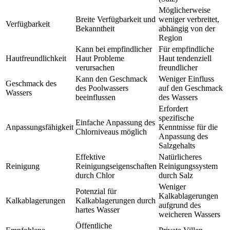
Möglicherweise
Breite Verfügbarkeit und
weniger verbreitet,
Verfügbarkeit
Bekanntheit
abhängig von der
Region
Kann bei empfindlicher
Für empfindliche
Hautfreundlichkeit
Haut Probleme
Haut tendenziell
verursachen
freundlicher
Kann den Geschmack
Weniger Einfluss
Geschmack des
des Poolwassers
auf den Geschmack
Wassers
beeinflussen
des Wassers
Erfordert
spezifische
Einfache Anpassung des
Anpassungsfähigkeit
Kenntnisse für die
Chlorniveaus möglich
Anpassung des
Salzgehalts
Effektive
Natürlicheres
Reinigung
Reinigungseigenschaften
Reinigungssystem
durch Chlor
durch Salz
Weniger
Potenzial für
Kalkablagerungen
Kalkablagerungen
Kalkablagerungen durch
aufgrund des
hartes Wasser
weicheren Wassers
Öffentliche